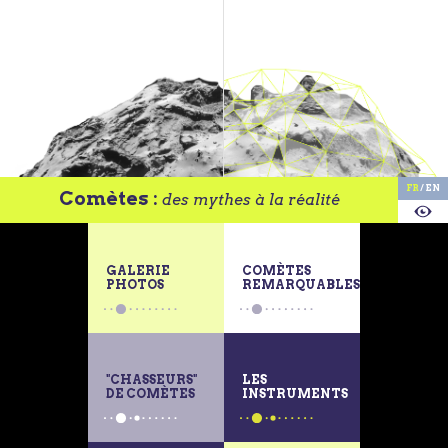
Aller au contenu principal
FR
EN
Comètes :
des mythes à la réalité
PROPOS
GALERIE
COMÈTES
PHOTOS
REMARQUABLES
"CHASSEURS"
LES
DE COMÈTES
INSTRUMENTS